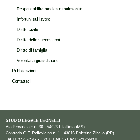
Responsabilità medica o malasanità
Infortuni sul lavoro
Diritto civile
Diritto delle successioni
Diritto di famiglia
Volontaria giurisdizione
Pubblicazioni
Contattaci
STUDIO LEGALE LEONELLI
Via Provinciale n. 30 - 54023 Filattiera (MS)
Contrada G.F. Pallavicino n. 1 - 43016 Polesine Zibello (PR)
Tel. 0187.457547 - 338.1313963 - Fax 0524.499810