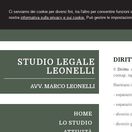
Ci serviamo dei cookie per diversi fini, tra l'altro per consentire funzioni
nostra
informativa sulla privacy e sui cookie.
Può gestire le impostazioni
DIRIT
STUDIO LEGALE
LEONELLI
Il
Diritto
coniugi, ra
Rientrano i
AVV. MARCO LEONELLI
- separazio
- separazio
HOME
- divorzio
LO STUDIO
- divorzio 