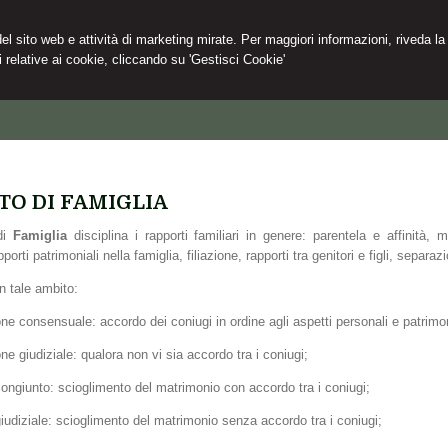
 del sito web e attività di marketing mirate. Per maggiori informazioni, riveda la
 relative ai cookie, cliccando su 'Gestisci Cookie'
TO DI FAMIGLIA
di
Famiglia
disciplina i rapporti familiari in genere: parentela e affinità, m
pporti patrimoniali nella famiglia, filiazione, rapporti tra genitori e figli, separaz
n tale ambito:
ne consensuale: accordo dei coniugi in ordine agli aspetti personali e patrimon
ne giudiziale: qualora non vi sia accordo tra i coniugi;
 congiunto: scioglimento del matrimonio con accordo tra i coniugi;
giudiziale: scioglimento del matrimonio senza accordo tra i coniugi;