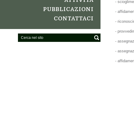
ATTIVITÀ
- scioglim
PUBBLICAZIONI
- affidamen
CONTATTACI
- riconosc
- provvedim
- assegnazi
- assegnaz
- affidament