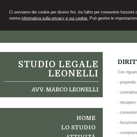
Ci serviamo dei cookie per diversi fini, tra l'altro per consentire funzioni
nostra
informativa sulla privacy e sui cookie.
Può gestire le impostazioni
DIRIT
STUDIO LEGALE
LEONELLI
Con riguar
- proprietà e
AVV. MARCO LEONELLI
- contrattua
- recupero 
- comunion
HOME
- locazion
LO STUDIO
- compraven