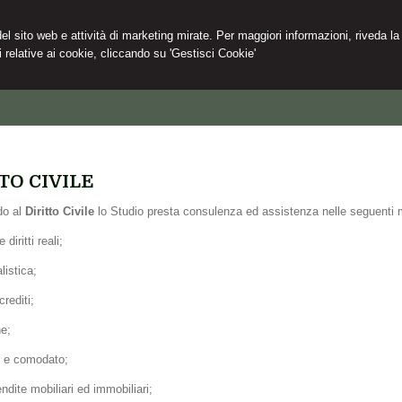
 del sito web e attività di marketing mirate. Per maggiori informazioni, riveda la
 relative ai cookie, cliccando su 'Gestisci Cookie'
TO CIVILE
do al
Diritto Civile
lo Studio presta consulenza ed assistenza nelle seguenti 
 diritti reali;
listica;
crediti;
e;
e e comodato;
dite mobiliari ed immobiliari;